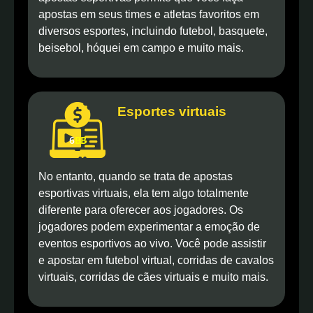
apostas em seus times e atletas favoritos em
diversos esportes, incluindo futebol, basquete,
beisebol, hóquei em campo e muito mais.
Esportes virtuais
No entanto, quando se trata de apostas
esportivas virtuais, ela tem algo totalmente
diferente para oferecer aos jogadores. Os
jogadores podem experimentar a emoção de
eventos esportivos ao vivo. Você pode assistir
e apostar em futebol virtual, corridas de cavalos
virtuais, corridas de cães virtuais e muito mais.