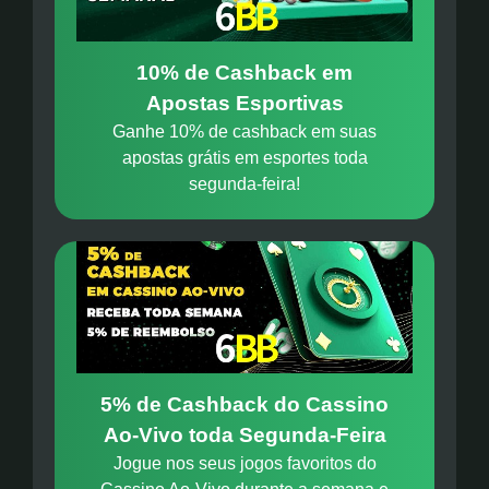
10% de Cashback em
Apostas Esportivas
Ganhe 10% de cashback em suas
apostas grátis em esportes toda
segunda-feira!
5% de Cashback do Cassino
Ao-Vivo toda Segunda-Feira
Jogue nos seus jogos favoritos do