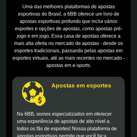
Uma das melhores plataformas de apostas
esportivas do Brasil, a 6BB oferece um livro de
apostas esportivas profundo que inclui vários
esportes e opções de apostas, como apostas pré-
jogo e em jogo. Essa casa de apostas oferece a
mais alta oferta no mercado de apostas - desde os
esportes tradicionais, passando pelas apostas em
esportes virtuais, até as mais recentes no mercado -
apostas em e-sports.
Apostas em esportes
Na 6BB, somos especializados em oferecer
uma experiência de apostas de alto nível a
todos os fãs de esportes! Nossa plataforma de
apostas esportivas permite que você faça