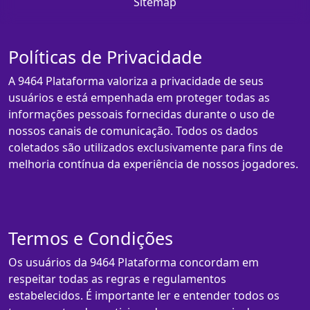
Sitemap
Políticas de Privacidade
A 9464 Plataforma valoriza a privacidade de seus
usuários e está empenhada em proteger todas as
informações pessoais fornecidas durante o uso de
nossos canais de comunicação. Todos os dados
coletados são utilizados exclusivamente para fins de
melhoria contínua da experiência de nossos jogadores.
Termos e Condições
Os usuários da 9464 Plataforma concordam em
respeitar todas as regras e regulamentos
estabelecidos. É importante ler e entender todos os