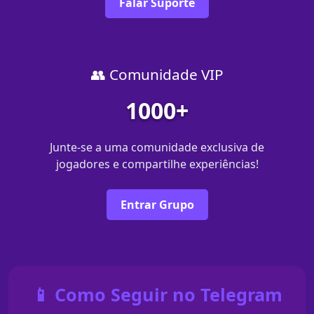
Falar Suporte
👥 Comunidade VIP
1000+
Junte-se a uma comunidade exclusiva de
jogadores e compartilhe experiências!
Entrar Grupo
📱 Como Seguir no Telegram