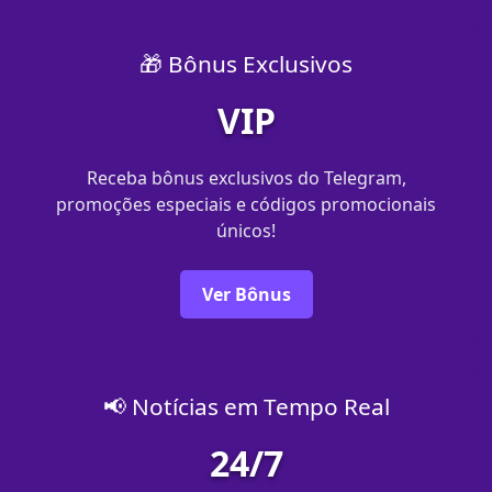
🎁 Bônus Exclusivos
VIP
Receba bônus exclusivos do Telegram,
promoções especiais e códigos promocionais
únicos!
Ver Bônus
📢 Notícias em Tempo Real
24/7