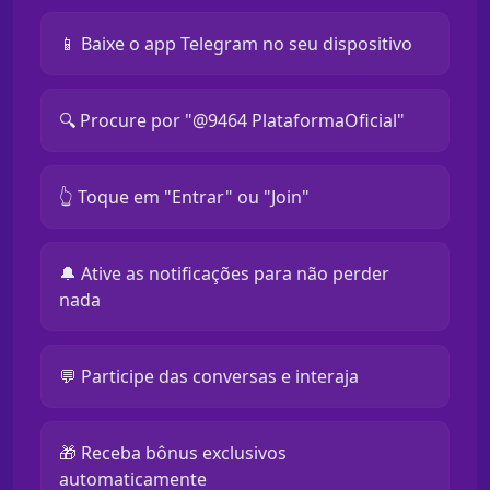
📱 Baixe o app Telegram no seu dispositivo
🔍 Procure por "@9464 PlataformaOficial"
👆 Toque em "Entrar" ou "Join"
🔔 Ative as notificações para não perder
nada
💬 Participe das conversas e interaja
🎁 Receba bônus exclusivos
automaticamente