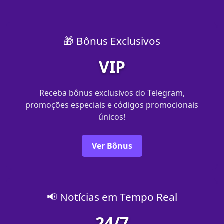
🎁 Bônus Exclusivos
VIP
Receba bônus exclusivos do Telegram,
promoções especiais e códigos promocionais
únicos!
Ver Bônus
📢 Notícias em Tempo Real
24/7