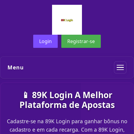
Login
Registrar-se
Menu
📱 89K Login A Melhor
Plataforma de Apostas
Cadastre-se na 89K Login para ganhar bônus no
cadastro e em cada recarga. Com a 89K Login,