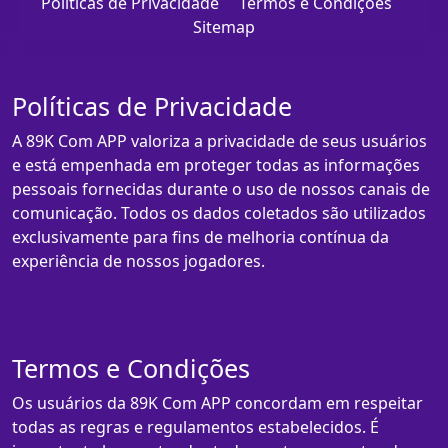
Políticas de Privacidade
Termos e Condições
Sitemap
Políticas de Privacidade
A 89K Com APP valoriza a privacidade de seus usuários
e está empenhada em proteger todas as informações
pessoais fornecidas durante o uso de nossos canais de
comunicação. Todos os dados coletados são utilizados
exclusivamente para fins de melhoria contínua da
experiência de nossos jogadores.
Termos e Condições
Os usuários da 89K Com APP concordam em respeitar
todas as regras e regulamentos estabelecidos. É