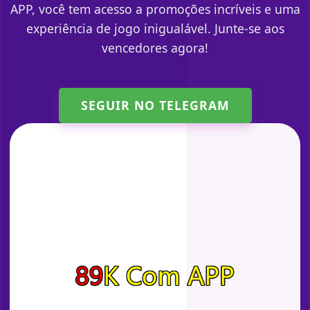
APP, você tem acesso a promoções incríveis e uma
experiência de jogo inigualável. Junte-se aos
vencedores agora!
SEGUIR NO TELEGRAM