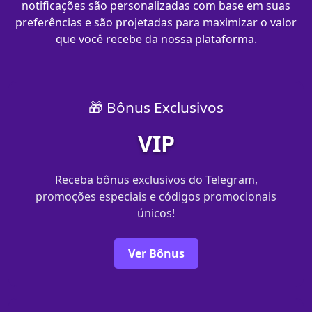
notificações são personalizadas com base em suas
preferências e são projetadas para maximizar o valor
que você recebe da nossa plataforma.
🎁 Bônus Exclusivos
VIP
Receba bônus exclusivos do Telegram,
promoções especiais e códigos promocionais
únicos!
Ver Bônus