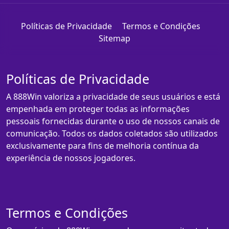
Políticas de Privacidade
Termos e Condições
Sitemap
Políticas de Privacidade
A 888Win valoriza a privacidade de seus usuários e está
empenhada em proteger todas as informações
pessoais fornecidas durante o uso de nossos canais de
comunicação. Todos os dados coletados são utilizados
exclusivamente para fins de melhoria contínua da
experiência de nossos jogadores.
Termos e Condições