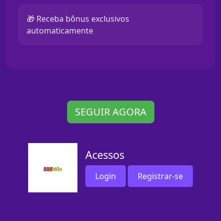
🎁 Receba bônus exclusivos
automaticamente
SEGUIR AGORA
Acessos
Login
Registrar-se