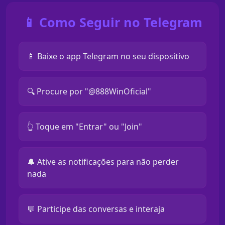
📱 Como Seguir no Telegram
📱 Baixe o app Telegram no seu dispositivo
🔍 Procure por "@888WinOficial"
👆 Toque em "Entrar" ou "Join"
🔔 Ative as notificações para não perder
nada
💬 Participe das conversas e interaja