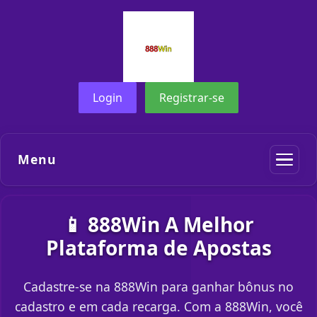
Login
Registrar-se
Menu
📱 888Win A Melhor
Plataforma de Apostas
Cadastre-se na 888Win para ganhar bônus no
cadastro e em cada recarga. Com a 888Win, você