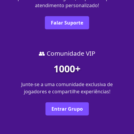
atendimento personalizado!
Falar Suporte
👥 Comunidade VIP
1000+
Junte-se a uma comunidade exclusiva de
jogadores e compartilhe experiências!
Entrar Grupo