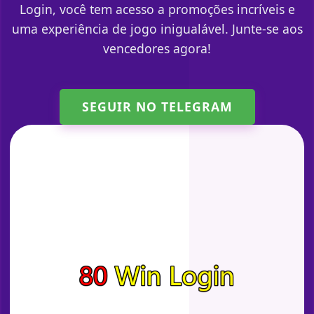
Login, você tem acesso a promoções incríveis e
uma experiência de jogo inigualável. Junte-se aos
vencedores agora!
SEGUIR NO TELEGRAM