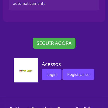
automaticamente
SEGUIR AGORA
Acessos
Login
Registrar-se