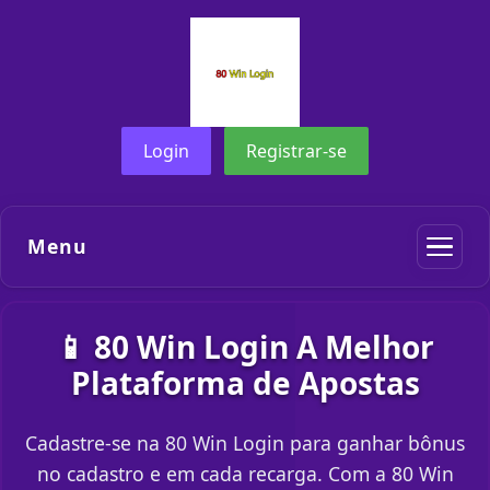
Login
Registrar-se
Menu
📱 80 Win Login A Melhor
Plataforma de Apostas
Cadastre-se na 80 Win Login para ganhar bônus
no cadastro e em cada recarga. Com a 80 Win