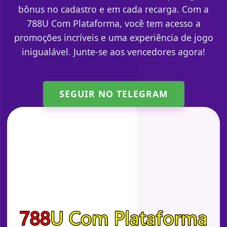
bônus no cadastro e em cada recarga. Com a
788U Com Plataforma, você tem acesso a
promoções incríveis e uma experiência de jogo
inigualável. Junte-se aos vencedores agora!
SEGUIR NO TELEGRAM