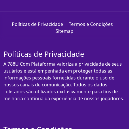
Políticas de Privacidade
Termos e Condições
Sitemap
Políticas de Privacidade
A 788U Com Plataforma valoriza a privacidade de seus
usuários e está empenhada em proteger todas as
informações pessoais fornecidas durante o uso de
nossos canais de comunicação. Todos os dados
coletados são utilizados exclusivamente para fins de
melhoria contínua da experiência de nossos jogadores.