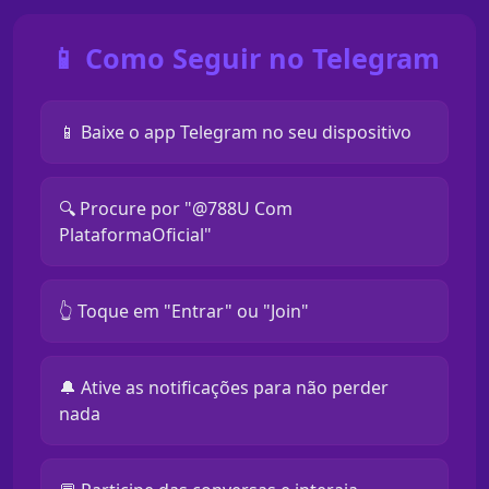
📱 Como Seguir no Telegram
📱 Baixe o app Telegram no seu dispositivo
🔍 Procure por "@788U Com
PlataformaOficial"
👆 Toque em "Entrar" ou "Join"
🔔 Ative as notificações para não perder
nada