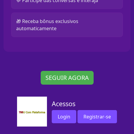
💬 Participe das conversas e interaja
🎁 Receba bônus exclusivos
automaticamente
SEGUIR AGORA
Acessos
Login
Registrar-se