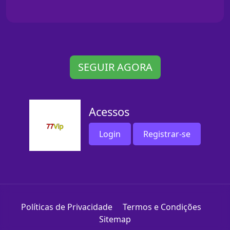
SEGUIR AGORA
Acessos
Login
Registrar-se
Políticas de Privacidade
Termos e Condições
Sitemap