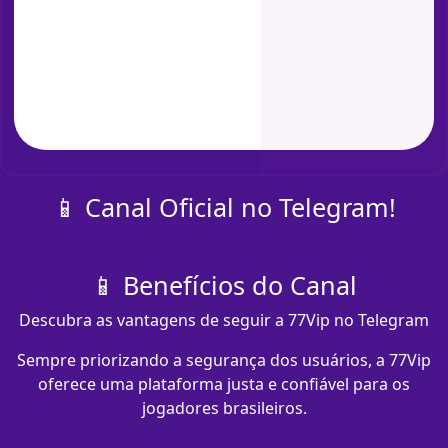
📱 Canal Oficial no Telegram!
📱 Benefícios do Canal
Descubra as vantagens de seguir a 77Vip no Telegram
Sempre priorizando a segurança dos usuários, a 77Vip
oferece uma plataforma justa e confiável para os
jogadores brasileiros.