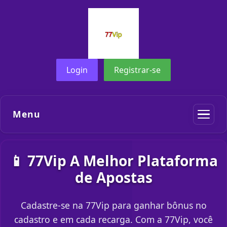
Login
Registrar-se
Menu
📱 77Vip A Melhor Plataforma
de Apostas
Cadastre-se na 77Vip para ganhar bônus no
cadastro e em cada recarga. Com a 77Vip, você