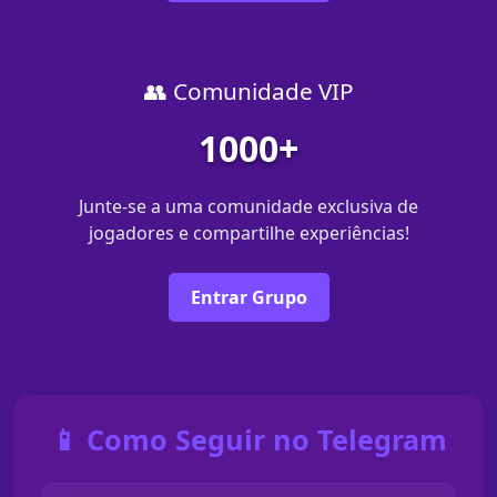
👥 Comunidade VIP
1000+
Junte-se a uma comunidade exclusiva de
jogadores e compartilhe experiências!
Entrar Grupo
📱 Como Seguir no Telegram