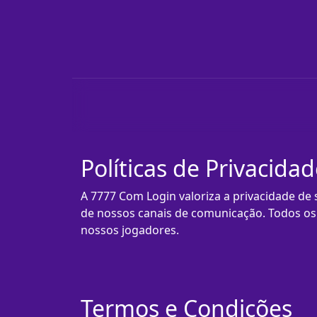
Políticas de Privacida
A 7777 Com Login valoriza a privacidade de
de nossos canais de comunicação. Todos os 
nossos jogadores.
Termos e Condições