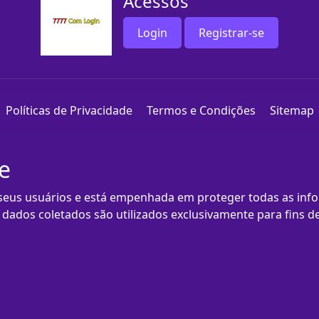
Acessos
Login
Registrar-se
Políticas de Privacidade
Termos e Condições
Sitemap
de
 seus usuários e está empenhada em proteger todas as inf
dados coletados são utilizados exclusivamente para fins d