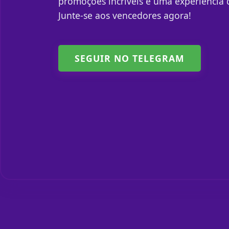
promoções incríveis e uma experiência d
Junte-se aos vencedores agora!
SEGUIR NO TELEGRAM