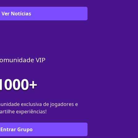
Ver Notícias
Comunidade VIP
1000+
unidade exclusiva de jogadores e
rtilhe experiências!
Entrar Grupo