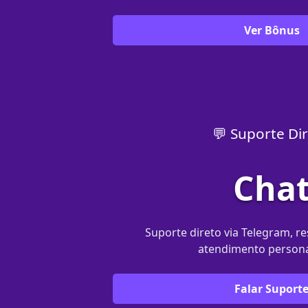
Ver Bônus
💬 Suporte Di
Cha
Suporte direto via Telegram, r
atendimento persona
Falar Suport