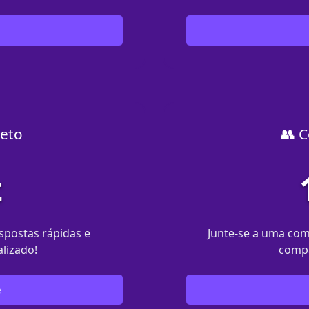
reto
👥 
t
espostas rápidas e
Junte-se a uma com
lizado!
compa
e