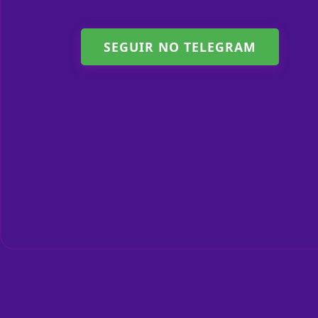
SEGUIR NO TELEGRAM