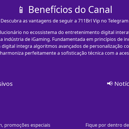
📱 Benefícios do Canal
Descubra as vantagens de seguir a 711Brl Vip no Telegram
lucionário no ecossistema do entretenimento digital inter
da indústria de iGaming. Fundamentada em princípios de in
a digital integra algoritmos avançados de personalização co
harmoniza perfeitamente a sofisticação técnica com a acess
sivos
📢 Notí
m, promoções especiais
Fique por dentro d