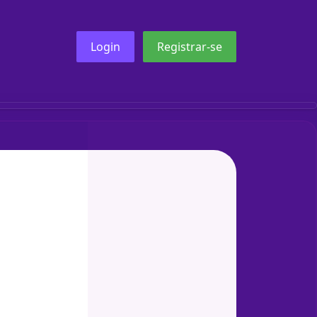
Login
Registrar-se