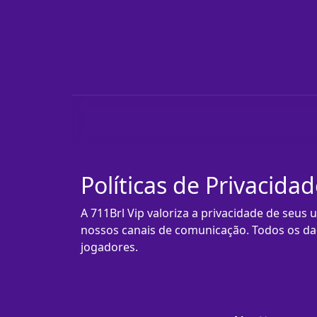
Políticas de Privacida
A 711Brl Vip valoriza a privacidade de seu
nossos canais de comunicação. Todos os dad
jogadores.