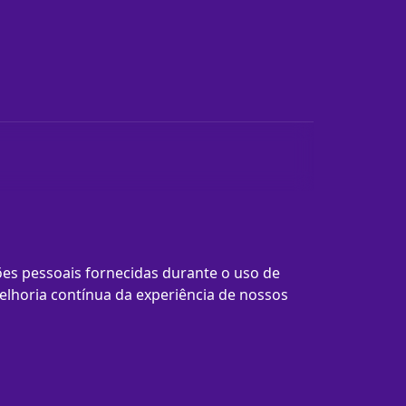
ões pessoais fornecidas durante o uso de
elhoria contínua da experiência de nossos