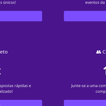
s únicos!
eventos da 
reto
👥 
t
espostas rápidas e
Junte-se a uma com
lizado!
compa
e