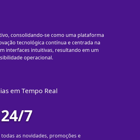
ativo, consolidando-se como uma plataforma
ovação tecnológica contínua e centrada na
m interfaces intuitivas, resultando em um
ibilidade operacional.
cias em Tempo Real
24/7
e todas as novidades, promoções e