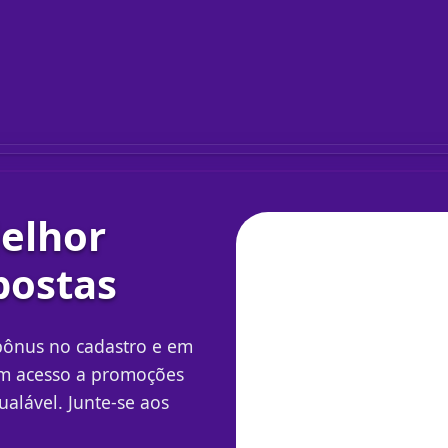
Melhor
postas
bônus no cadastro e em
em acesso a promoções
ualável. Junte-se aos