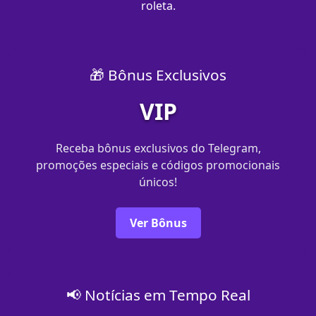
roleta.
🎁 Bônus Exclusivos
VIP
Receba bônus exclusivos do Telegram,
promoções especiais e códigos promocionais
únicos!
Ver Bônus
📢 Notícias em Tempo Real