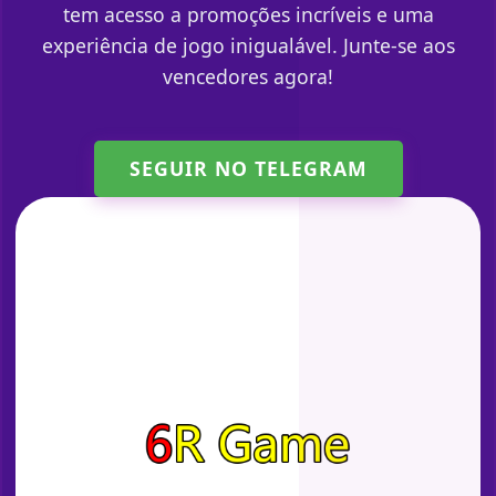
tem acesso a promoções incríveis e uma
experiência de jogo inigualável. Junte-se aos
vencedores agora!
SEGUIR NO TELEGRAM