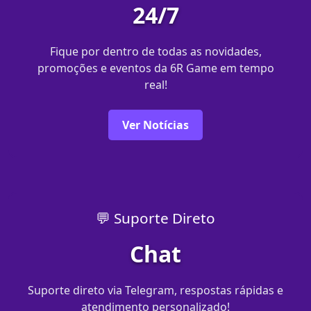
24/7
Fique por dentro de todas as novidades,
promoções e eventos da 6R Game em tempo
real!
Ver Notícias
💬 Suporte Direto
Chat
Suporte direto via Telegram, respostas rápidas e
atendimento personalizado!