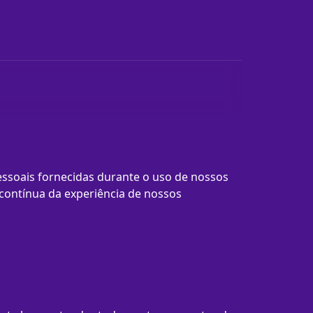
essoais fornecidas durante o uso de nossos
 contínua da experiência de nossos