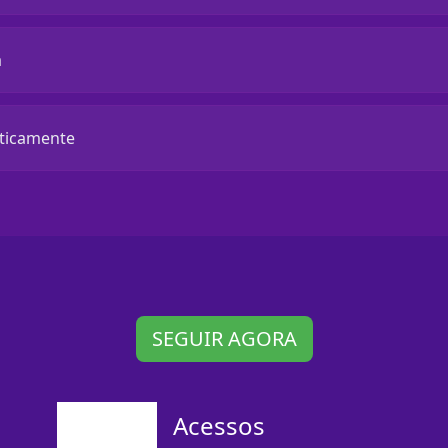
a
aticamente
SEGUIR AGORA
Acessos