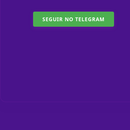
SEGUIR NO TELEGRAM