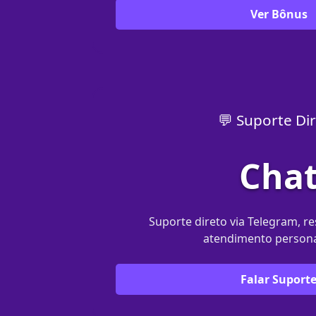
Ver Bônus
💬 Suporte Di
Cha
Suporte direto via Telegram, r
atendimento persona
Falar Suport