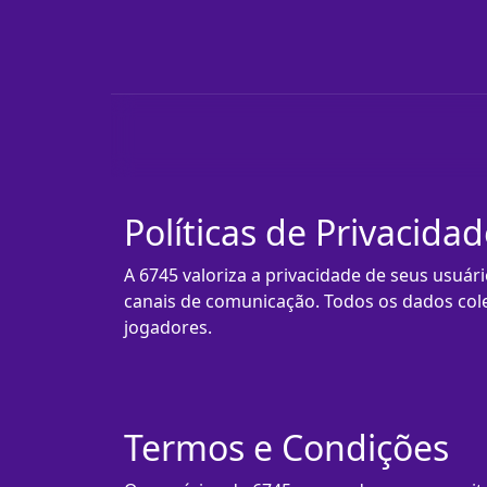
Políticas de Privacida
A 6745 valoriza a privacidade de seus usuá
canais de comunicação. Todos os dados cole
jogadores.
Termos e Condições