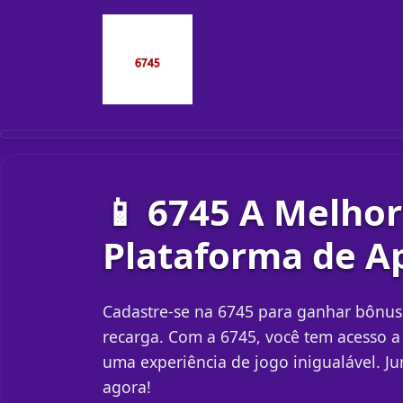
📱 6745 A Melhor
Plataforma de A
Cadastre-se na 6745 para ganhar bônus
recarga. Com a 6745, você tem acesso a
uma experiência de jogo inigualável. J
agora!