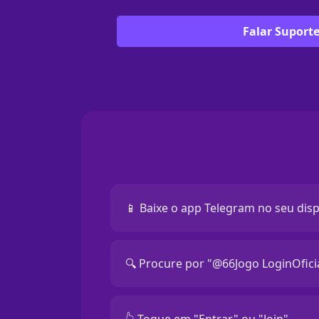
Falar Suport
📱 Baixe o app Telegram no seu disp
🔍 Procure por "@66Jogo LoginOfici