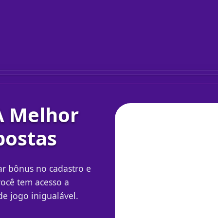
A Melhor
postas
ar bônus no cadastro e
você tem acesso a
e jogo inigualável.