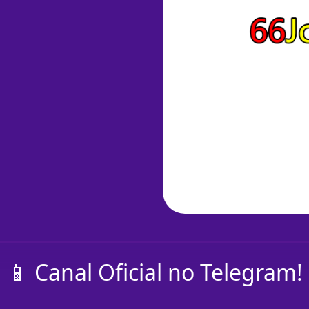
📱 Canal Oficial no Telegram!