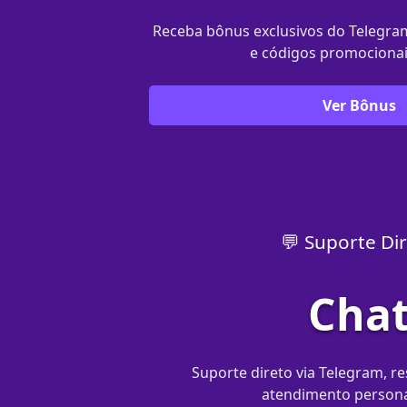
Receba bônus exclusivos do Telegra
e códigos promocionai
Ver Bônus
💬 Suporte Di
Cha
Suporte direto via Telegram, r
atendimento persona