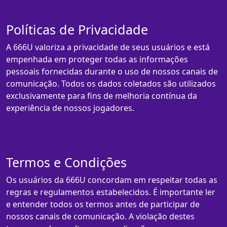
Políticas de Privacidade
A 666U valoriza a privacidade de seus usuários e está
empenhada em proteger todas as informações
pessoais fornecidas durante o uso de nossos canais de
comunicação. Todos os dados coletados são utilizados
exclusivamente para fins de melhoria contínua da
experiência de nossos jogadores.
Termos e Condições
Os usuários da 666U concordam em respeitar todas as
regras e regulamentos estabelecidos. É importante ler
e entender todos os termos antes de participar de
nossos canais de comunicação. A violação destes