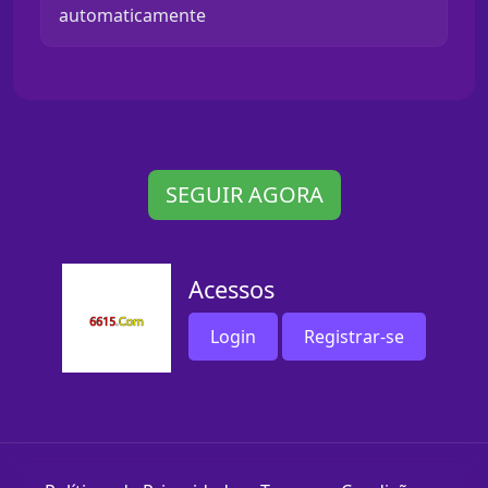
automaticamente
SEGUIR AGORA
Acessos
Login
Registrar-se