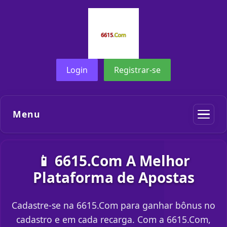
Login
Registrar-se
Menu
📱 6615.Com A Melhor
Plataforma de Apostas
Cadastre-se na 6615.Com para ganhar bônus no
cadastro e em cada recarga. Com a 6615.Com,