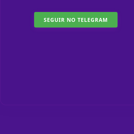
SEGUIR NO TELEGRAM