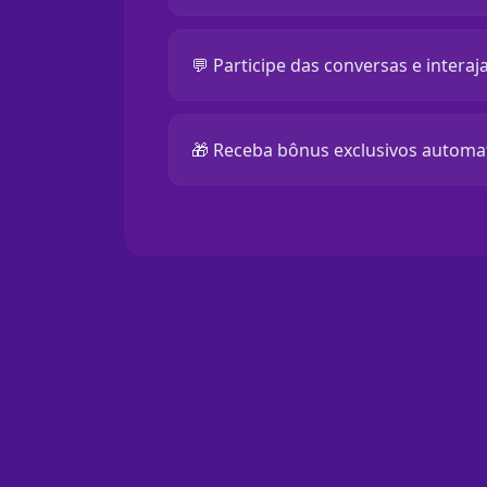
💬 Participe das conversas e interaj
🎁 Receba bônus exclusivos autom