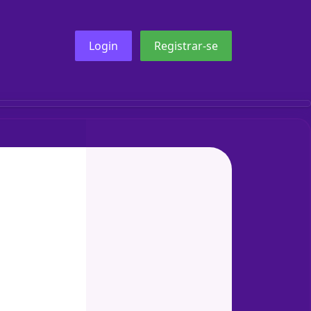
Login
Registrar-se