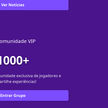
Ver Notícias
Comunidade VIP
1000+
unidade exclusiva de jogadores e
rtilhe experiências!
Entrar Grupo