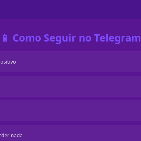
📱 Como Seguir no Telegram
ositivo
erder nada