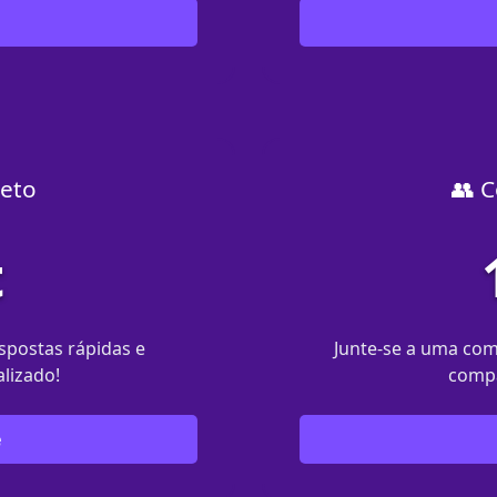
reto
👥 
t
espostas rápidas e
Junte-se a uma com
lizado!
compa
e