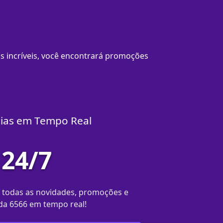
os incríveis, você encontrará promoções
cias em Tempo Real
24/7
e todas as novidades, promoções e
da 6566 em tempo real!