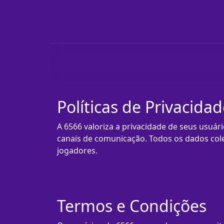
Políticas de Privacida
A 6566 valoriza a privacidade de seus usuá
canais de comunicação. Todos os dados cole
jogadores.
Termos e Condições