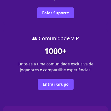
Falar Suporte
👥 Comunidade VIP
1000+
Junte-se a uma comunidade exclusiva de
jogadores e compartilhe experiências!
Entrar Grupo