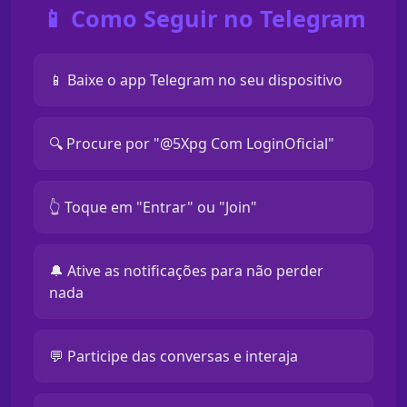
📱 Como Seguir no Telegram
📱 Baixe o app Telegram no seu dispositivo
🔍 Procure por "@5Xpg Com LoginOficial"
👆 Toque em "Entrar" ou "Join"
🔔 Ative as notificações para não perder
nada
💬 Participe das conversas e interaja