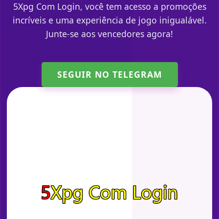
5Xpg Com Login, você tem acesso a promoções
incríveis e uma experiência de jogo inigualável.
Junte-se aos vencedores agora!
SEGUIR NO TELEGRAM