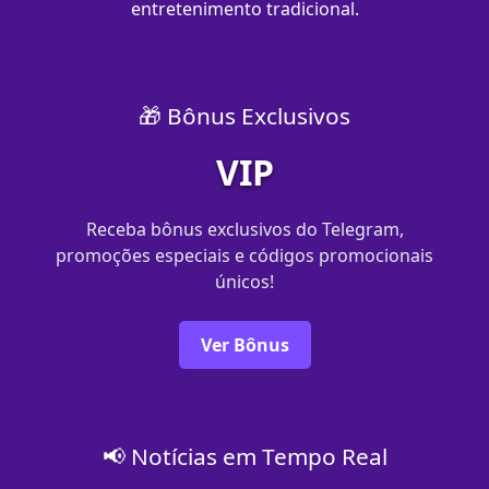
entretenimento tradicional.
🎁 Bônus Exclusivos
VIP
Receba bônus exclusivos do Telegram,
promoções especiais e códigos promocionais
únicos!
Ver Bônus
📢 Notícias em Tempo Real