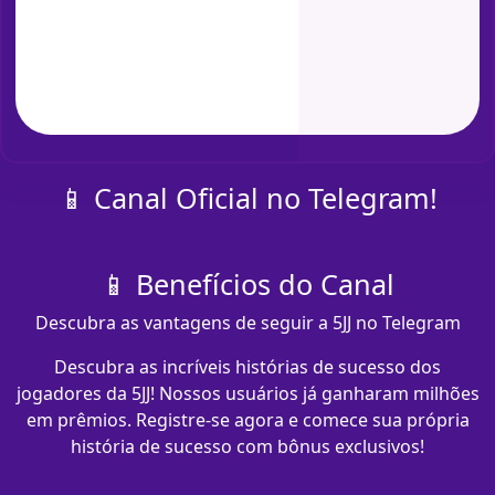
📱 Canal Oficial no Telegram!
📱 Benefícios do Canal
Descubra as vantagens de seguir a 5JJ no Telegram
Descubra as incríveis histórias de sucesso dos
jogadores da 5JJ! Nossos usuários já ganharam milhões
em prêmios. Registre-se agora e comece sua própria
história de sucesso com bônus exclusivos!