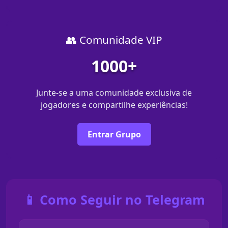
👥 Comunidade VIP
1000+
Junte-se a uma comunidade exclusiva de
jogadores e compartilhe experiências!
Entrar Grupo
📱 Como Seguir no Telegram