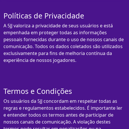
Políticas de Privacidade
A 5JJ valoriza a privacidade de seus usuários e está
empenhada em proteger todas as informações
pessoais fornecidas durante o uso de nossos canais de
comunicação. Todos os dados coletados são utilizados
exclusivamente para fins de melhoria contínua da
experiência de nossos jogadores.
Termos e Condições
Os usuários da 5JJ concordam em respeitar todas as
regras e regulamentos estabelecidos. É importante ler
e entender todos os termos antes de participar de
nossos canais de comunicação. A violação destes
termos pode resultar em penalizações ou na