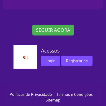
SEGUIR AGORA
Acessos
Login
Registrar-se
Políticas de Privacidade
Termos e Condições
Sitemap