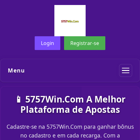
Login
Registrar-se
Menu
📱 5757Win.Com A Melhor
Plataforma de Apostas
Cadastre-se na 5757Win.Com para ganhar bônus
no cadastro e em cada recarga. Com a