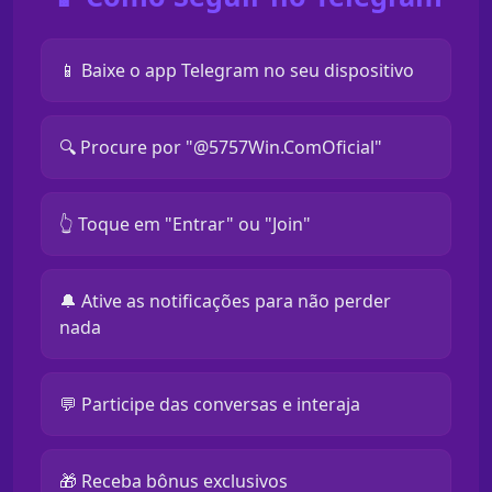
📱 Baixe o app Telegram no seu dispositivo
🔍 Procure por "@5757Win.ComOficial"
👆 Toque em "Entrar" ou "Join"
🔔 Ative as notificações para não perder
nada
💬 Participe das conversas e interaja
🎁 Receba bônus exclusivos