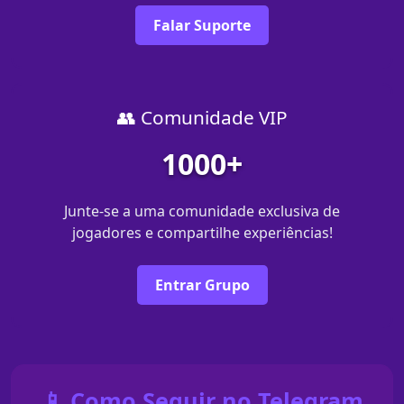
Falar Suporte
👥 Comunidade VIP
1000+
Junte-se a uma comunidade exclusiva de
jogadores e compartilhe experiências!
Entrar Grupo
📱 Como Seguir no Telegram