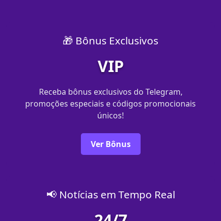
🎁 Bônus Exclusivos
VIP
Receba bônus exclusivos do Telegram,
promoções especiais e códigos promocionais
únicos!
Ver Bônus
📢 Notícias em Tempo Real
24/7