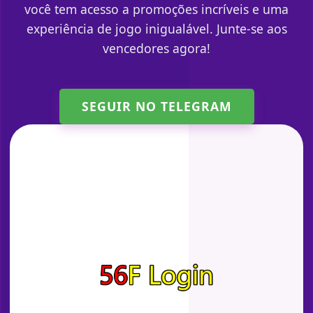
você tem acesso a promoções incríveis e uma
experiência de jogo inigualável. Junte-se aos
vencedores agora!
SEGUIR NO TELEGRAM