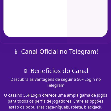
📱 Canal Oficial no Telegram!
📱 Benefícios do Canal
Descubra as vantagens de seguir a 56F Login no
Telegram
O cassino 56F Login oferece uma ampla gama de jogos
para todos os perfis de jogadores. Entre as opções
estão os populares caça-níqueis, roleta, blackjack,