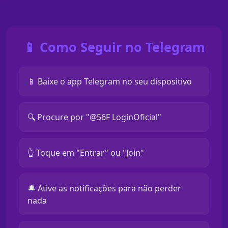
📱 Como Seguir no Telegram
📱 Baixe o app Telegram no seu dispositivo
🔍 Procure por "@56F LoginOficial"
👆 Toque em "Entrar" ou "Join"
🔔 Ative as notificações para não perder
nada