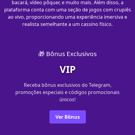
bacará, vídeo pôquer, e muito mais. Além disso, a
plataforma conta com uma seção de jogos com crupiês
ao vivo, proporcionando uma experiência imersiva e
realista semelhante a um cassino físico.
🎁 Bônus Exclusivos
VIP
Receba bônus exclusivos do Telegram,
promoções especiais e códigos promocionais
únicos!
Ver Bônus