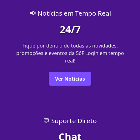
📢 Notícias em Tempo Real
24/7
Fique por dentro de todas as novidades,
promoções e eventos da 56F Login em tempo
real!
Ver Notícias
💬 Suporte Direto
Chat