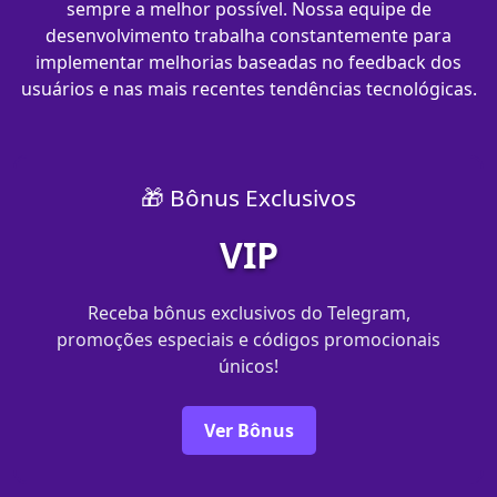
sempre a melhor possível. Nossa equipe de
desenvolvimento trabalha constantemente para
implementar melhorias baseadas no feedback dos
usuários e nas mais recentes tendências tecnológicas.
🎁 Bônus Exclusivos
VIP
Receba bônus exclusivos do Telegram,
promoções especiais e códigos promocionais
únicos!
Ver Bônus