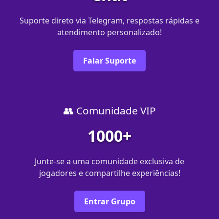
Suporte direto via Telegram, respostas rápidas e
atendimento personalizado!
Falar Suporte
👥 Comunidade VIP
1000+
Junte-se a uma comunidade exclusiva de
jogadores e compartilhe experiências!
Entrar Grupo