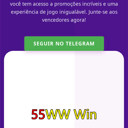
você tem acesso a promoções incríveis e uma
experiência de jogo inigualável. Junte-se aos
vencedores agora!
SEGUIR NO TELEGRAM