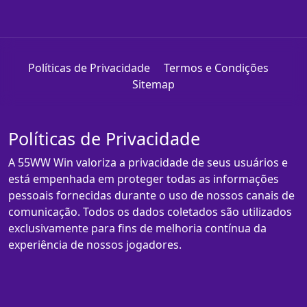
Políticas de Privacidade
Termos e Condições
Sitemap
Políticas de Privacidade
A 55WW Win valoriza a privacidade de seus usuários e
está empenhada em proteger todas as informações
pessoais fornecidas durante o uso de nossos canais de
comunicação. Todos os dados coletados são utilizados
exclusivamente para fins de melhoria contínua da
experiência de nossos jogadores.