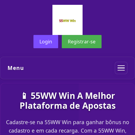
Login
Registrar-se
Menu
📱 55WW Win A Melhor
Plataforma de Apostas
Cadastre-se na 55WW Win para ganhar bônus no
cadastro e em cada recarga. Com a 55WW Win,