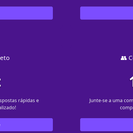
reto
👥 
t
espostas rápidas e
Junte-se a uma com
lizado!
compa
e