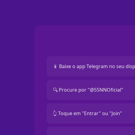
📱 Baixe o app Telegram no seu disp
🔍 Procure por "@55NNOficial"
👆 Toque em "Entrar" ou "Join"