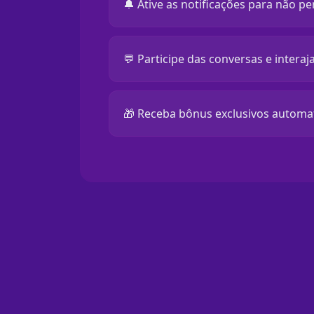
🔔 Ative as notificações para não p
💬 Participe das conversas e interaj
🎁 Receba bônus exclusivos autom