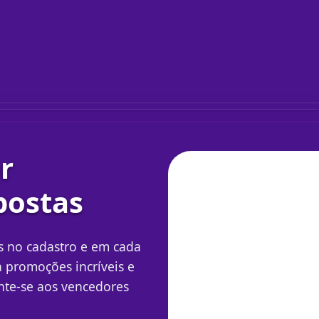
r
postas
 no cadastro e em cada
 promoções incríveis e
unte-se aos vencedores