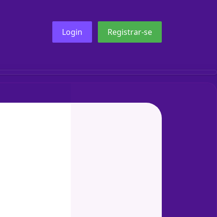
Login
Registrar-se