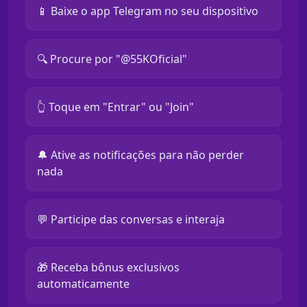
📱 Baixe o app Telegram no seu dispositivo
🔍 Procure por "@55KOficial"
👆 Toque em "Entrar" ou "Join"
🔔 Ative as notificações para não perder
nada
💬 Participe das conversas e interaja
🎁 Receba bônus exclusivos
automaticamente