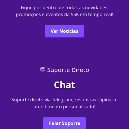
Fique por dentro de todas as novidades,
promoções e eventos da 55K em tempo real!
Ver Notícias
💬 Suporte Direto
Chat
Suporte direto via Telegram, respostas rápidas e
atendimento personalizado!
Falar Suporte