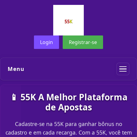
Login
Registrar-se
Menu
📱 55K A Melhor Plataforma
de Apostas
Cadastre-se na 55K para ganhar bônus no
cadastro e em cada recarga. Com a 55K, você tem