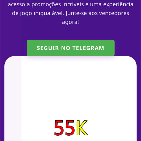
acesso a promoções incríveis e uma experiência
de jogo inigualável. Junte-se aos vencedores
agora!
SEGUIR NO TELEGRAM