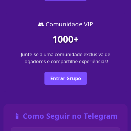
👥 Comunidade VIP
1000+
Junte-se a uma comunidade exclusiva de
jogadores e compartilhe experiências!
Entrar Grupo
📱 Como Seguir no Telegram