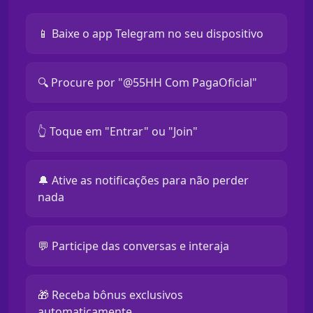
📱 Baixe o app Telegram no seu dispositivo
🔍 Procure por "@55HH Com PagaOficial"
👆 Toque em "Entrar" ou "Join"
🔔 Ative as notificações para não perder
nada
💬 Participe das conversas e interaja
🎁 Receba bônus exclusivos
automaticamente