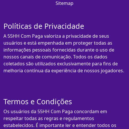
Sitemap
Políticas de Privacidade
A 55HH Com Paga valoriza a privacidade de seus
usuários e está empenhada em proteger todas as
informações pessoais fornecidas durante o uso de
nossos canais de comunicação. Todos os dados
coletados são utilizados exclusivamente para fins de
melhoria contínua da experiência de nossos jogadores.
Termos e Condições
Os usuários da 55HH Com Paga concordam em
respeitar todas as regras e regulamentos
estabelecidos. É importante ler e entender todos os