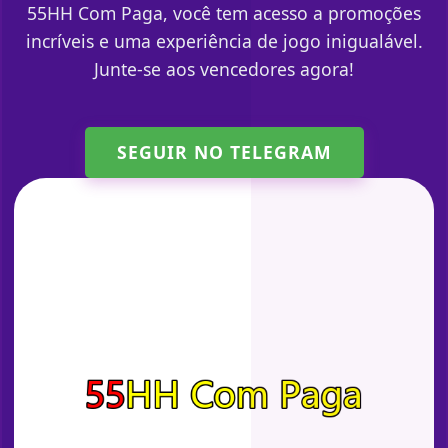
55HH Com Paga, você tem acesso a promoções
incríveis e uma experiência de jogo inigualável.
Junte-se aos vencedores agora!
SEGUIR NO TELEGRAM