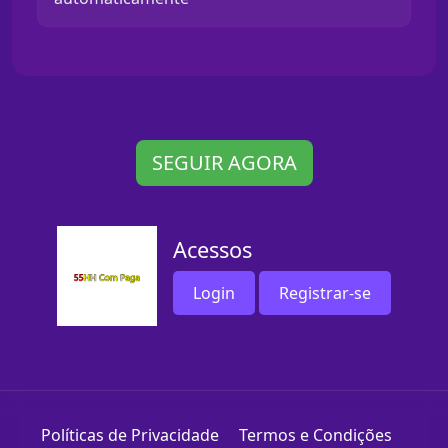
SEGUIR AGORA
Acessos
Login
Registrar-se
Políticas de Privacidade
Termos e Condições