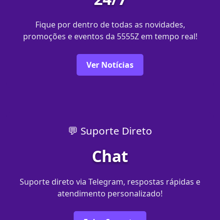
Fique por dentro de todas as novidades,
promoções e eventos da 5555Z em tempo real!
Ver Notícias
💬 Suporte Direto
Chat
Suporte direto via Telegram, respostas rápidas e
atendimento personalizado!