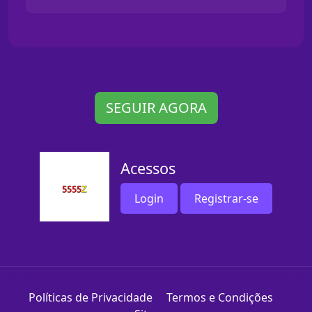
SEGUIR AGORA
Acessos
Login
Registrar-se
Políticas de Privacidade
Termos e Condições