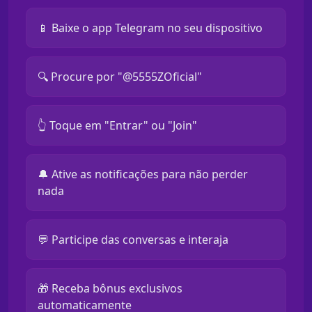
📱 Baixe o app Telegram no seu dispositivo
🔍 Procure por "@5555ZOficial"
👆 Toque em "Entrar" ou "Join"
🔔 Ative as notificações para não perder
nada
💬 Participe das conversas e interaja
🎁 Receba bônus exclusivos
automaticamente