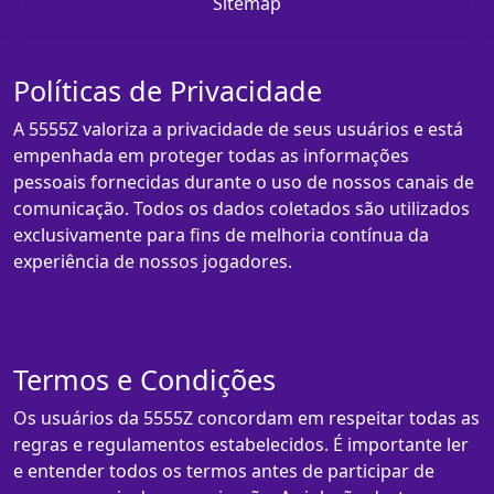
Sitemap
Políticas de Privacidade
A 5555Z valoriza a privacidade de seus usuários e está
empenhada em proteger todas as informações
pessoais fornecidas durante o uso de nossos canais de
comunicação. Todos os dados coletados são utilizados
exclusivamente para fins de melhoria contínua da
experiência de nossos jogadores.
Termos e Condições
Os usuários da 5555Z concordam em respeitar todas as
regras e regulamentos estabelecidos. É importante ler
e entender todos os termos antes de participar de