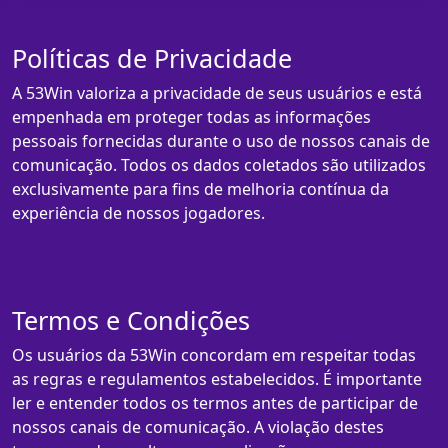
Políticas de Privacidade
A 53Win valoriza a privacidade de seus usuários e está
empenhada em proteger todas as informações
pessoais fornecidas durante o uso de nossos canais de
comunicação. Todos os dados coletados são utilizados
exclusivamente para fins de melhoria contínua da
experiência de nossos jogadores.
Termos e Condições
Os usuários da 53Win concordam em respeitar todas
as regras e regulamentos estabelecidos. É importante
ler e entender todos os termos antes de participar de
nossos canais de comunicação. A violação destes