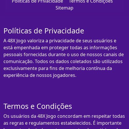
Políticas de Privacidade
Termos e Condições
Sitemap
Políticas de Privacidade
A 48X Jogo valoriza a privacidade de seus usuários e
está empenhada em proteger todas as informações
pessoais fornecidas durante o uso de nossos canais de
comunicação. Todos os dados coletados são utilizados
exclusivamente para fins de melhoria contínua da
experiência de nossos jogadores.
Termos e Condições
Os usuários da 48X Jogo concordam em respeitar todas
as regras e regulamentos estabelecidos. É importante