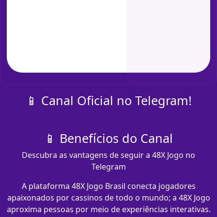
📱 Canal Oficial no Telegram!
📱 Benefícios do Canal
Descubra as vantagens de seguir a 48X Jogo no
Telegram
A plataforma 48X Jogo Brasil conecta jogadores
apaixonados por cassinos de todo o mundo; a 48X Jogo
aproxima pessoas por meio de experiências interativas.