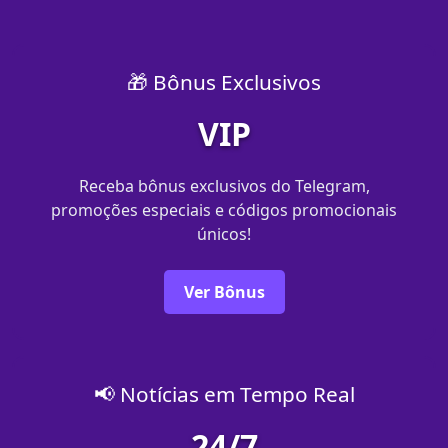
🎁 Bônus Exclusivos
VIP
Receba bônus exclusivos do Telegram,
promoções especiais e códigos promocionais
únicos!
Ver Bônus
📢 Notícias em Tempo Real
24/7