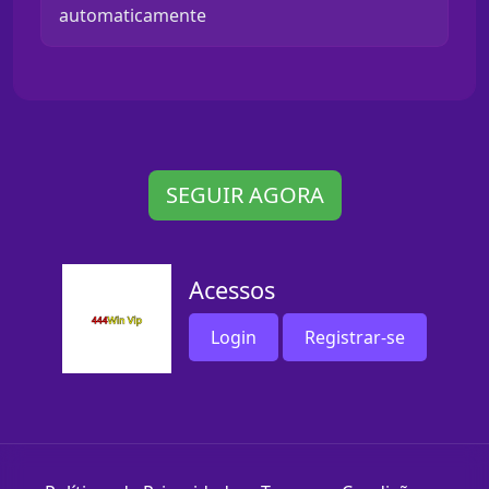
automaticamente
SEGUIR AGORA
Acessos
Login
Registrar-se