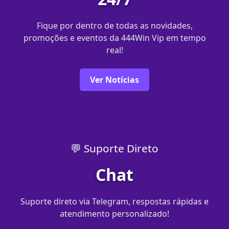
Fique por dentro de todas as novidades,
promoções e eventos da 444Win Vip em tempo
real!
Ver Notícias
💬 Suporte Direto
Chat
Suporte direto via Telegram, respostas rápidas e
atendimento personalizado!