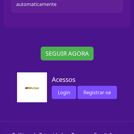
automaticamente
SEGUIR AGORA
Acessos
Login
Registrar-se