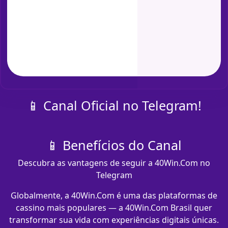
📱 Canal Oficial no Telegram!
📱 Benefícios do Canal
Descubra as vantagens de seguir a 40Win.Com no
Telegram
Globalmente, a 40Win.Com é uma das plataformas de
cassino mais populares — a 40Win.Com Brasil quer
transformar sua vida com experiências digitais únicas.