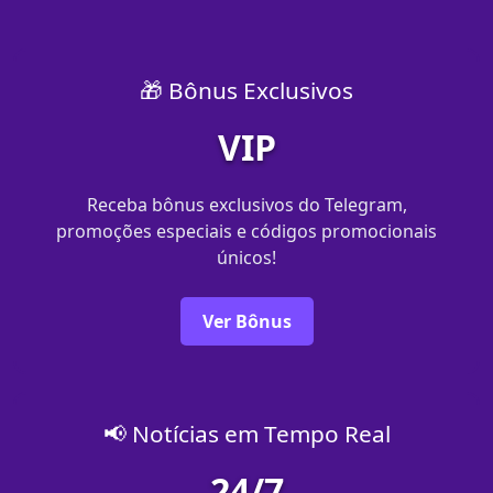
🎁 Bônus Exclusivos
VIP
Receba bônus exclusivos do Telegram,
promoções especiais e códigos promocionais
únicos!
Ver Bônus
📢 Notícias em Tempo Real
24/7