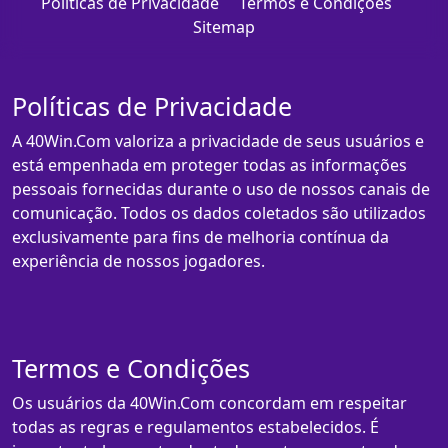
Políticas de Privacidade
Termos e Condições
Sitemap
Políticas de Privacidade
A 40Win.Com valoriza a privacidade de seus usuários e
está empenhada em proteger todas as informações
pessoais fornecidas durante o uso de nossos canais de
comunicação. Todos os dados coletados são utilizados
exclusivamente para fins de melhoria contínua da
experiência de nossos jogadores.
Termos e Condições
Os usuários da 40Win.Com concordam em respeitar
todas as regras e regulamentos estabelecidos. É