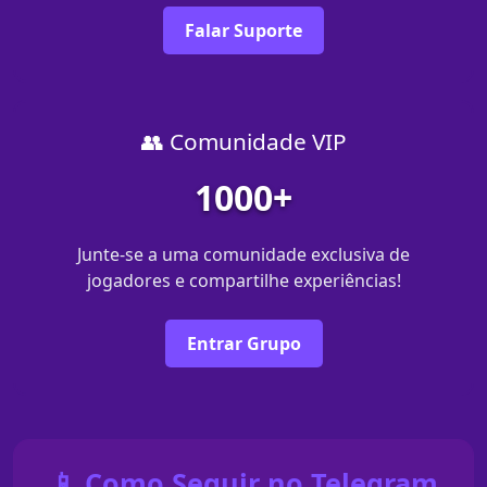
Falar Suporte
👥 Comunidade VIP
1000+
Junte-se a uma comunidade exclusiva de
jogadores e compartilhe experiências!
Entrar Grupo
📱 Como Seguir no Telegram