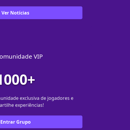
Ver Notícias
Comunidade VIP
1000+
unidade exclusiva de jogadores e
rtilhe experiências!
Entrar Grupo