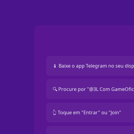
📱 Baixe o app Telegram no seu disp
🔍 Procure por "@3L Com GameOfici
👆 Toque em "Entrar" ou "Join"