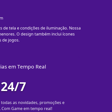
am
 de tela e condições de iluminação. Nossa
 menores. O design também inclui ícones
s de jogos.
cias em Tempo Real
24/7
e todas as novidades, promoções e
L Com Game em tempo real!