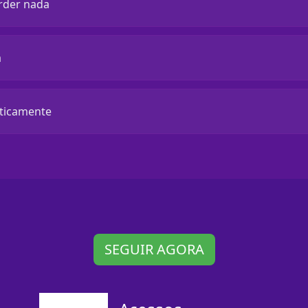
erder nada
a
aticamente
SEGUIR AGORA