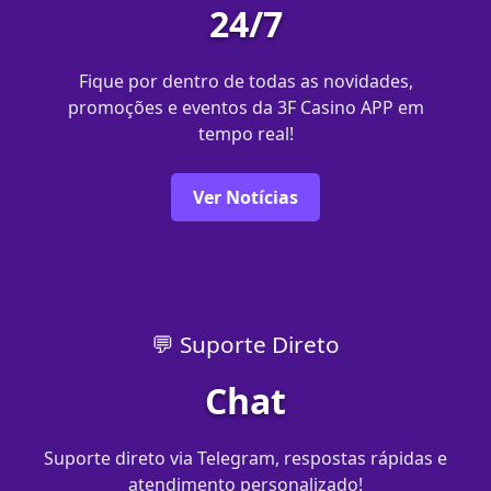
24/7
Fique por dentro de todas as novidades,
promoções e eventos da 3F Casino APP em
tempo real!
Ver Notícias
💬 Suporte Direto
Chat
Suporte direto via Telegram, respostas rápidas e
atendimento personalizado!