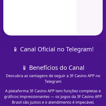
📱 Canal Oficial no Telegram!
📱 Benefícios do Canal
Descubra as vantagens de seguir a 3F Casino APP no
Telegram
A plataforma 3F Casino APP tem funções completas e
gráficos impressionantes — os jogos da 3F Casino APP
Brasil são justos e o atendimento é impecável,