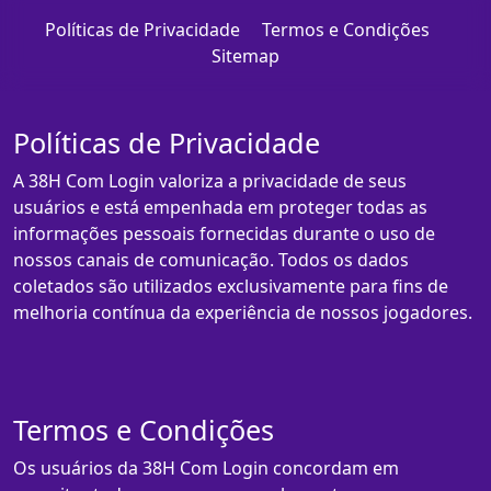
Políticas de Privacidade
Termos e Condições
Sitemap
Políticas de Privacidade
A 38H Com Login valoriza a privacidade de seus
usuários e está empenhada em proteger todas as
informações pessoais fornecidas durante o uso de
nossos canais de comunicação. Todos os dados
coletados são utilizados exclusivamente para fins de
melhoria contínua da experiência de nossos jogadores.
Termos e Condições
Os usuários da 38H Com Login concordam em