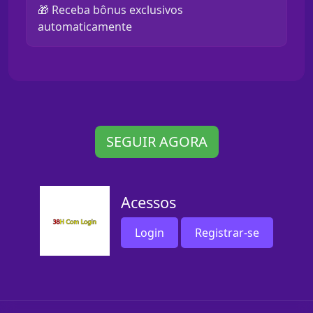
🎁 Receba bônus exclusivos
automaticamente
SEGUIR AGORA
Acessos
Login
Registrar-se