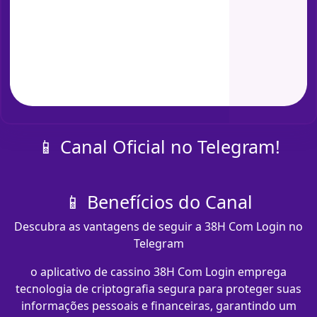
📱 Canal Oficial no Telegram!
📱 Benefícios do Canal
Descubra as vantagens de seguir a 38H Com Login no
Telegram
o aplicativo de cassino 38H Com Login emprega
tecnologia de criptografia segura para proteger suas
informações pessoais e financeiras, garantindo um