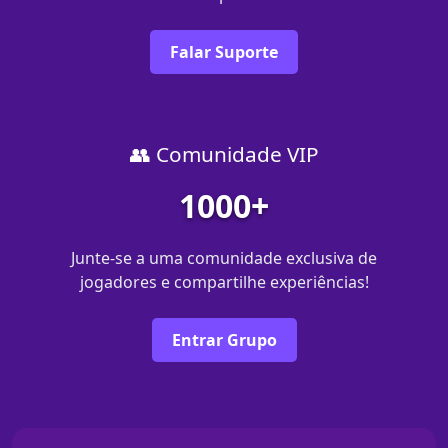
Falar Suporte
👥 Comunidade VIP
1000+
Junte-se a uma comunidade exclusiva de
jogadores e compartilhe experiências!
Entrar Grupo