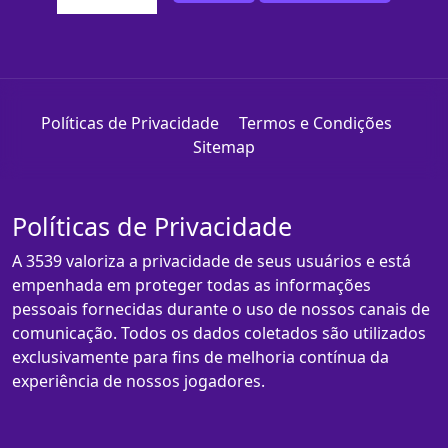
Políticas de Privacidade
Termos e Condições
Sitemap
Políticas de Privacidade
A 3539 valoriza a privacidade de seus usuários e está
empenhada em proteger todas as informações
pessoais fornecidas durante o uso de nossos canais de
comunicação. Todos os dados coletados são utilizados
exclusivamente para fins de melhoria contínua da
experiência de nossos jogadores.