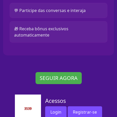
💬 Participe das conversas e interaja
🎁 Receba bônus exclusivos
automaticamente
SEGUIR AGORA
Acessos
Login
Registrar-se