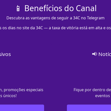
📱 Benefícios do Canal
Descubra as vantagens de seguir a 34C no Telegram
os dias no site da 34C — a taxa de vitória está em alta e 
sivos
📢 Notí
m, promoções especiais
Fique por dentro d
s únicos!
eventos