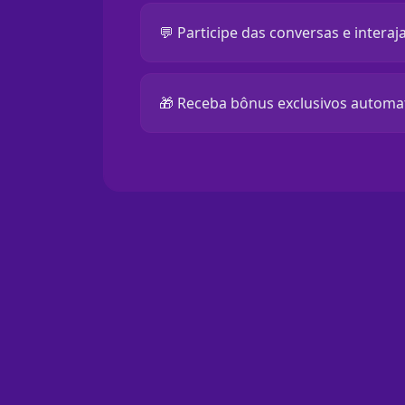
💬 Participe das conversas e interaj
🎁 Receba bônus exclusivos autom