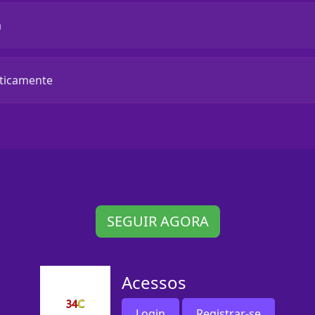
a
aticamente
SEGUIR AGORA
Acessos
Login
Registrar-se