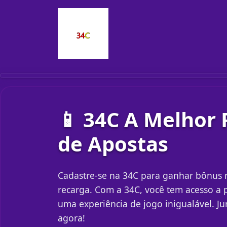
📱 34C A Melhor
de Apostas
Cadastre-se na 34C para ganhar bônus 
recarga. Com a 34C, você tem acesso a 
uma experiência de jogo inigualável. J
agora!