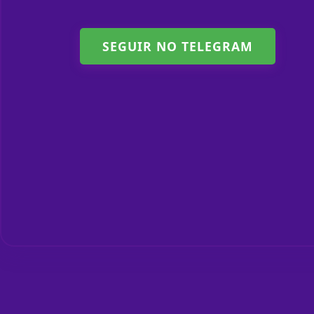
SEGUIR NO TELEGRAM