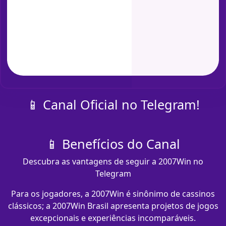
📱 Canal Oficial no Telegram!
📱 Benefícios do Canal
Descubra as vantagens de seguir a 2007Win no
Telegram
Para os jogadores, a 2007Win é sinônimo de cassinos
clássicos; a 2007Win Brasil apresenta projetos de jogos
excepcionais e experiências incomparáveis.