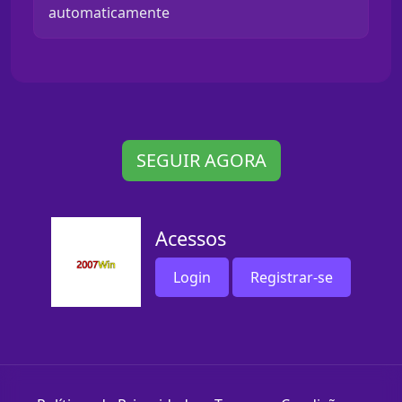
automaticamente
SEGUIR AGORA
Acessos
Login
Registrar-se