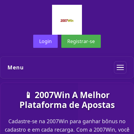
Login
Registrar-se
Menu
📱 2007Win A Melhor
Plataforma de Apostas
Cadastre-se na 2007Win para ganhar bônus no
cadastro e em cada recarga. Com a 2007Win, você