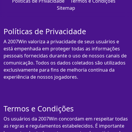
Políticas de Privacidade
Termos e Condições
Sitemap
Políticas de Privacidade
A 2007Win valoriza a privacidade de seus usuários e
está empenhada em proteger todas as informações
pessoais fornecidas durante o uso de nossos canais de
comunicação. Todos os dados coletados são utilizados
exclusivamente para fins de melhoria contínua da
experiência de nossos jogadores.
Termos e Condições
Os usuários da 2007Win concordam em respeitar todas
as regras e regulamentos estabelecidos. É importante