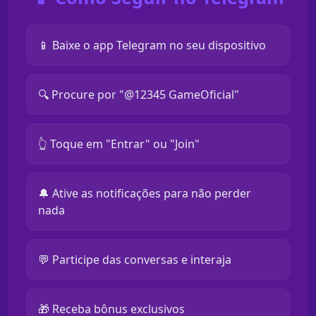
📱 Baixe o app Telegram no seu dispositivo
🔍 Procure por "@12345 GameOficial"
👆 Toque em "Entrar" ou "Join"
🔔 Ative as notificações para não perder
nada
💬 Participe das conversas e interaja
🎁 Receba bônus exclusivos