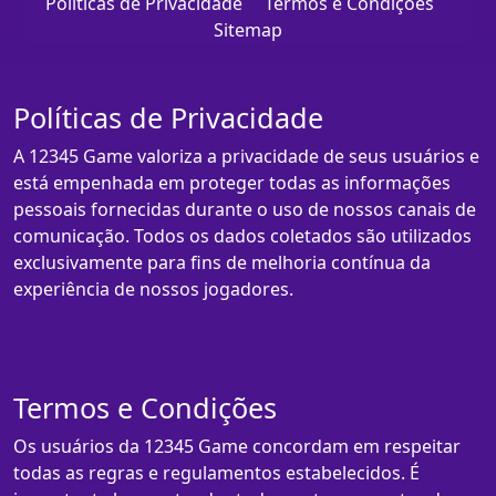
Políticas de Privacidade
Termos e Condições
Sitemap
Políticas de Privacidade
A 12345 Game valoriza a privacidade de seus usuários e
está empenhada em proteger todas as informações
pessoais fornecidas durante o uso de nossos canais de
comunicação. Todos os dados coletados são utilizados
exclusivamente para fins de melhoria contínua da
experiência de nossos jogadores.
Termos e Condições
Os usuários da 12345 Game concordam em respeitar
todas as regras e regulamentos estabelecidos. É