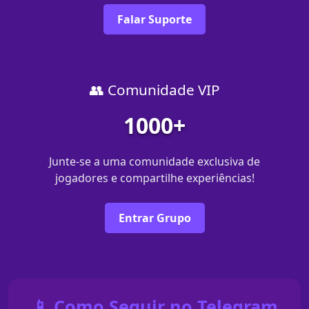
Falar Suporte
👥 Comunidade VIP
1000+
Junte-se a uma comunidade exclusiva de
jogadores e compartilhe experiências!
Entrar Grupo
📱 Como Seguir no Telegram