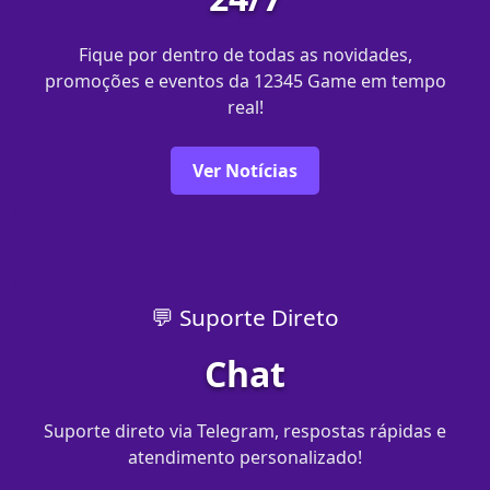
Fique por dentro de todas as novidades,
promoções e eventos da 12345 Game em tempo
real!
Ver Notícias
💬 Suporte Direto
Chat
Suporte direto via Telegram, respostas rápidas e
atendimento personalizado!