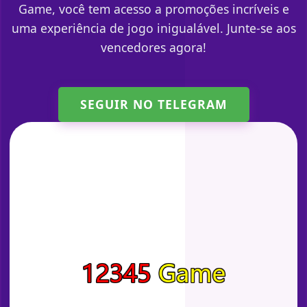
Game, você tem acesso a promoções incríveis e
uma experiência de jogo inigualável. Junte-se aos
vencedores agora!
SEGUIR NO TELEGRAM