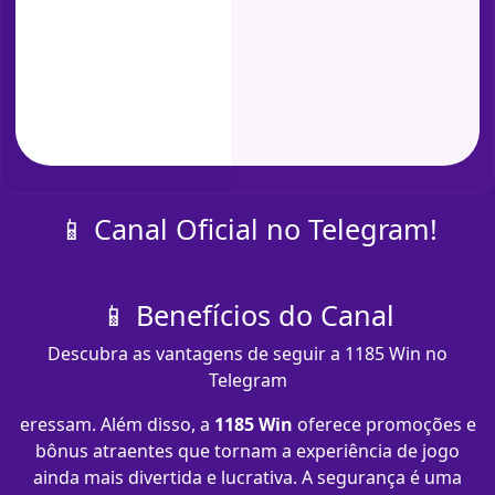
📱 Canal Oficial no Telegram!
📱 Benefícios do Canal
Descubra as vantagens de seguir a 1185 Win no
Telegram
eressam. Além disso, a
1185 Win
oferece promoções e
bônus atraentes que tornam a experiência de jogo
ainda mais divertida e lucrativa. A segurança é uma