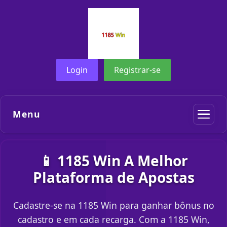
Login
Registrar-se
Menu
📱 1185 Win A Melhor
Plataforma de Apostas
Cadastre-se na 1185 Win para ganhar bônus no
cadastro e em cada recarga. Com a 1185 Win,