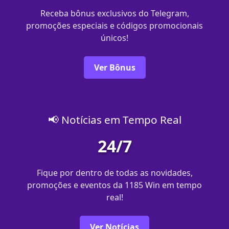
Receba bônus exclusivos do Telegram,
promoções especiais e códigos promocionais
únicos!
Ver Bônus
📢 Notícias em Tempo Real
24/7
Fique por dentro de todas as novidades,
promoções e eventos da 1185 Win em tempo
real!
Ver Notícias