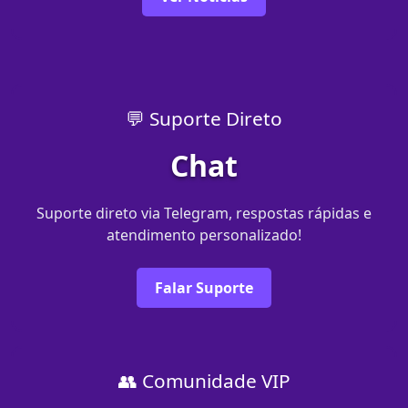
💬 Suporte Direto
Chat
Suporte direto via Telegram, respostas rápidas e
atendimento personalizado!
Falar Suporte
👥 Comunidade VIP